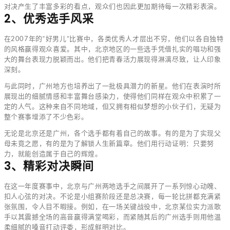
对决产生了丰富多彩的看点，观众们也因此更加期待每一次精彩表演。
2、优秀选手风采
在2007年的“好男儿”比赛中，各类优秀人才层出不穷，他们以各自独特
的风格赢得观众喜爱。其中，北京地区的一些选手凭借扎实的唱功和强
大的舞台表现力脱颖而出。他们把青春活力展现得淋漓尽致，让人印象
深刻。
与此同时，广州地方也培养出了一批极具潜力的新星。他们在表演时所
展现出的细腻情感和丰富舞台感染力，使得他们同样在观众中积累了一
定的人气。这种来自不同地域，但又拥有相似梦想的小伙子们，无疑为
整个赛事增添了不少色彩。
无论是北京还是广州，各个选手都有着自己的故事。有的是为了实现父
母未竟之愿，有的是为了解锁人生新篇章。他们用行动证明：只要努
力，就能创造属于自己的辉煌。
3、精彩对决瞬间
在这一年度赛事中，北京与广州两地选手之间展开了一系列惊心动魄、
扣人心弦的对决。不论是小组赛阶段还是总决赛，每一轮比拼都充满紧
张氛围，令人目不暇接。例如，在一场关键战役中，北京某位实力派歌
手以其震撼全场的高音赢得满堂喝彩，而紧随其后的广州选手则用他温
柔细腻的嗓音打动评委，形成鲜明对比。