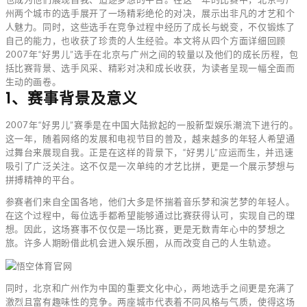
州两个城市的选手展开了一场精彩绝伦的对决，展示出非凡的才艺和个
人魅力。同时，这些选手在竞争过程中经历了成长与蜕变，不仅锻炼了
自己的能力，也收获了珍贵的人生经验。本文将从四个方面详细回顾
2007年“好男儿”选手在北京与广州之间的较量以及他们的成长历程，包
括比赛背景、选手风采、精彩对决和成长收获，为读者呈现一幅全面而
生动的画卷。
1、赛事背景及意义
2007年“好男儿”赛季是在中国大陆掀起的一股新型娱乐潮流下进行的。
这一年，随着网络的发展和电视节目的普及，越来越多的年轻人希望通
过舞台来展现自我。正是在这样的背景下，“好男儿”应运而生，并迅速
吸引了广泛关注。这不仅是一次单纯的才艺比拼，更是一个展示梦想与
拼搏精神的平台。
参赛者们来自全国各地，他们大多是怀揣着音乐梦和演艺梦的年轻人。
在这个过程中，每位选手都希望能够通过比赛获得认可，实现自己的理
想。因此，这场赛事不仅仅是一场比赛，更是无数青年心中的梦想之
旅。许多人期盼借此机会进入娱乐圈，从而改变自己的人生轨迹。
同时，北京和广州作为中国的重要文化中心，两地选手之间更是充满了
激烈且富有趣味性的竞争。两座城市代表着不同风格与气质，使得这场