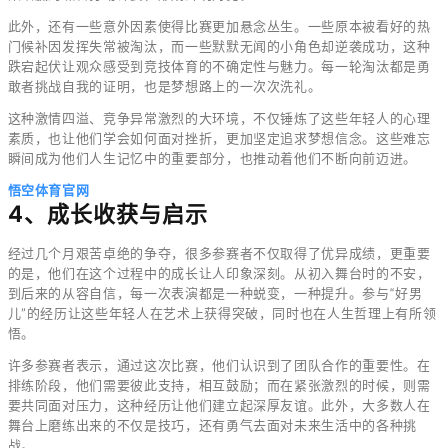
此外，还有一些意外因素使得比赛更加悬念丛生。一些原本被看好的热
门候补因发挥失常被淘汰，而一些默默无闻的小角色却逆袭成功，这种
跌宕起伏让观众感受到竞技体育的不确定性与魅力。每一轮淘汰都是勇
敢者挑战自我的证明，也是梦想路上的一次次洗礼。
这种激情四溢、竞争异常激烈的大环境，不仅锤炼了这些年轻人的心理
素质，也让他们学会如何面对挫折，更加坚定追求梦想信念。这些难忘
瞬间成为他们人生记忆中的重要部分，也推动着他们不断向前迈进。
悟空体育官网
4、成长收获与启示
经过几个月艰苦卓绝的争夺，很多参赛者不仅取得了优异成绩，更重要
的是，他们在这个过程中的成长让人印象深刻。从初入舞台时的不安，
到后来的从容自信，每一次表演都是一种蜕变，一种提升。参与“好男
儿”的经历让这些年轻人在艺术上获得突破，同时也在人生哲理上有所领
悟。
许多参赛者表示，通过这次比赛，他们认识到了团队合作的重要性。在
排练阶段，他们需要彼此支持，相互鼓励；而在紧张激烈的时候，则需
要共同面对压力，这种经历让他们建立起深厚友谊。此外，大多数人在
舞台上磨练出来的不仅是技巧，还有勇气去面对未来生活中的各种挑
战。