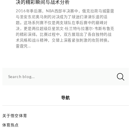
决的精彩瞬间与战术分析
2016年季后赛，NBA西部半决赛中，俄克拉荷马城雷霆
与圣安东尼奥马刺的对决成为了球迷们津津乐道的话
题。这场系列赛不仅是两支球队在季后赛中的巅峰对
决，更是两位超级巨星凯文·杜兰特与拉塞尔·韦斯布鲁克
的精彩演绎。比赛过程中，双方展现出了各自独特的战
术风格和战斗精神，交替上演着紧张刺激的攻防转换。
雷霆凭...
Search blog...
导航
关于悟空体育
体育热点