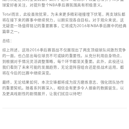
球爱好者关注，对提升整个NBA季后赛氛围具有积极意义。
Total而言，此役虽败犹荣，为未来更多精彩碰撞埋下伏笔，两支球队都
将在接下来的赛事中继续努力，以期实现各自目标。对于观众来说，这
无疑是一场值得铭记的重要赛事，它将成为2016年NBA季后赛中的经典
篇章之一。
总结：
综上所述，这场2016季后赛首战不仅展现出了两支顶级球队间激烈竞争
的一面，也凸显出每位球员不可或缺的重要性。从充分利用自身特点，
到根据对手情况灵活调整策略，每个环节都至关重要。此外，此役还让
我们看到了未来可能的发展趋势，无论是阵容组合还是技战术运用，都
将在今后的比赛中继续演变。
最终，无论结果如何，本次交锋都将成为双方磨炼意志、强化团队协作
的重要契机。随着系列赛深入，相信会有更多令人振奋的数据诞生，以
及更具戏剧性的剧情展开，让我们拭目以待吧！