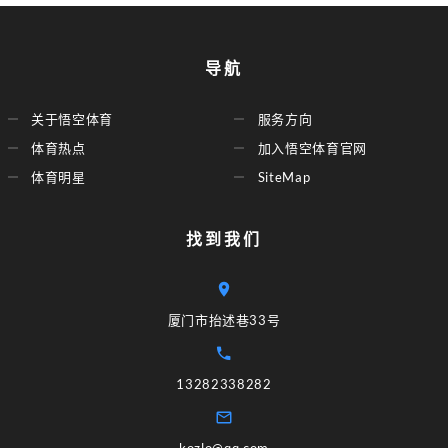
导航
关于悟空体育
服务方向
体育热点
加入悟空体育官网
体育明星
SiteMap
找到我们
厦门市抬述巷33号
13282338282