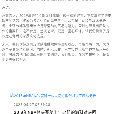
总结：
总而言之，2019年史特拉斯堡对阵里尔这一精彩赛事，不仅丰富了法甲
联赛的话题，还成为各方讨论的重要焦点。从背景、过程到战术分析，
每一个环节都体现出当今足球运动的不易与魅力，同时也彰显出团队协
作的重要性。这不仅是一堂技艺课，更是一堂心理课，让我们看到了足
球运动背后的深厚文化底蕴。
未来，我们期待这两支球队能继续保持良好状态，再接再厉，为广大球
迷奉献更多精彩瞬间。同时，新老交替、人才培养以及整体竞技水平提
升，将成为他们必须面对的重要课题，我们相信，在努力拼搏下，会看
到更美好的明天！
2026-05-27 07:59:38
2018年NBA总决赛骑士与火箭的激烈对决回