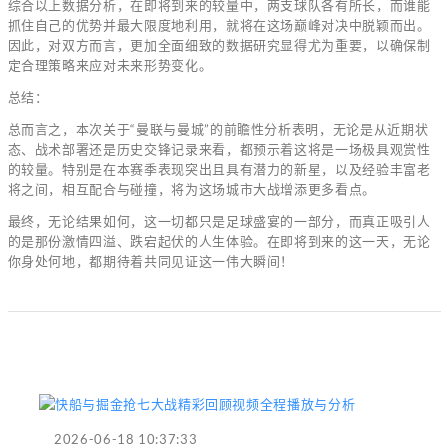
综合以上数据分析，在即将到来的较量中，两支球队各有所长，而谁能
抓住自己的优势并最大限度地利用，就将在这场巅峰对决中脱颖而出。
因此，对双方而言，更加全面细致的数据研究显得尤为重要，以确保制
定合理策略来应对未来形势变化。
总结：
总而言之，本次关于“曼联与曼城”的前瞻性分析表明，无论是从近期状
态、战术部署还是历史交锋记录来看，都预示着这将是一场极具观赏性
的较量。特别是在本赛季表现突出且具有潜力的新星，以及经验丰富老
将之间，相互配合与碰撞，将为这场城市大战增添更多看点。
最终，无论结果如何，这一切都只是足球盛宴的一部分，而真正吸引人
的是那份激情四溢、跌宕起伏的人生体验。在即将到来的这一天，无论
你身处何地，都期待着共同见证这一伟大瞬间！
2026-06-18 10:37:33