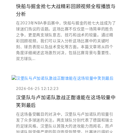
快船与掘金抢七大战精彩回顾视频全程播放与
分析
在2023年NBA季后赛中，快船与掘金的抢七大战成为了
球迷们热议的话题。这场比赛不仅仅是一场简单的胜负
之争，更是两支球队意志、技巧和战术的较量。通过精
彩回顾视频，我们可以深入分析这场比赛中的关键时
刻、球员表现以及战术变化等方面。本篇文章将从四个
角度详细阐述这场激烈对决，包括比赛背景与重要性、
双方球队...
2026-06-25 12:12:23
汉堡队与卢加诺队激战正酣谁能在这场较量中
笑到最后
在这场备受瞩目的对决中，汉堡队与卢加诺队的较量引
发了众多球迷的关注。两支球队分别代表了德国和瑞士
的足球风格，汉堡队以其强大的进攻能力而闻名，而卢
加诺队则凭借严密的防守而受到赞誉。比赛进行得如火