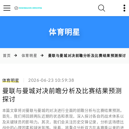
体育明星
首页
体育明星
曼联与曼城对决前瞻分析及比赛结果预测探讨
体育明星
2026-06-23 10:59:38
曼联与曼城对决前瞻分析及比赛结果预测
探讨
本篇文章将对曼联与曼城的对决进行全面的前瞻分析与比赛结果预测。
首先，我们将回顾两队近期的状态和表现，深入探讨各自的战术体系以
及关键球员的影响力。其次，我们会关注历史交锋记录，分析这场德比
战中的心理因素和球迷氛围。接着，将重点分析双方在本赛季以来的进