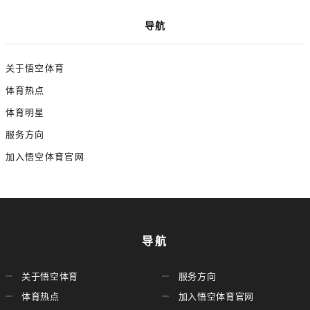
导航
关于悟空体育
体育热点
体育明星
服务方向
加入悟空体育官网
导航
关于悟空体育
服务方向
体育热点
加入悟空体育官网