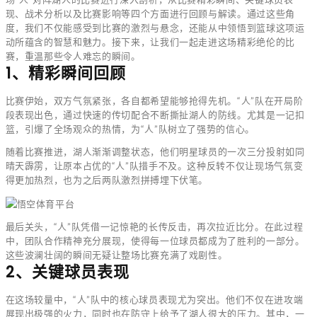
现、战术分析以及比赛影响等四个方面进行回顾与解读。通过这些角
度，我们不仅能感受到比赛的激烈与悬念，还能从中领悟到篮球这项运
动所蕴含的智慧和魅力。接下来，让我们一起走进这场精彩绝伦的比
赛，重温那些令人难忘的瞬间。
1、精彩瞬间回顾
比赛伊始，双方气氛紧张，各自都希望能够抢得先机。“人”队在开局阶
段表现出色，通过快速的传切配合不断撕扯湖人的防线。尤其是一记扣
篮，引爆了全场观众的热情，为“人”队树立了强势的信心。
随着比赛推进，湖人渐渐调整状态，他们明星球员的一次三分投射如同
晴天霹雳，让原本占优的“人”队措手不及。这种反转不仅让现场气氛变
得更加热烈，也为之后两队激烈拼搏埋下伏笔。
最后关头，“人”队凭借一记惊艳的长传反击，再次拉近比分。在此过程
中，团队合作精神充分展现，使得每一位球员都成为了胜利的一部分。
这些波澜壮阔的瞬间无疑让整场比赛充满了戏剧性。
2、关键球员表现
在这场较量中，“人”队中的核心球员表现尤为突出。他们不仅在进攻端
展现出极强的火力，同时也在防守上给予了湖人很大的压力。其中，一