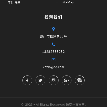
体育明星
SiteMap
找到我们
厦门市抬述巷33号
13282338282
kozlo@qq.com
©
2023 - All Rights Reserved
悟空体育官方
.