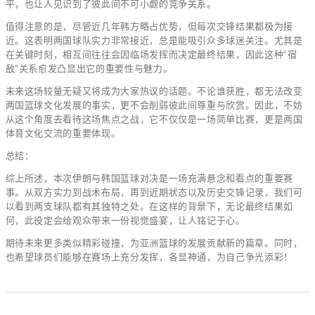
平，也让人见识到了彼此间不可小觑的竞争关系。
值得注意的是，尽管近几年韩方略占优势，但每次交锋结果都极为接
近。这表明两国球队实力非常接近，总是能吸引众多球迷关注。尤其是
在关键时刻，相互间往往会因临场发挥而决定最终结果，因此这种“宿
敌”关系愈发凸显出它的重要性与魅力。
未来这场较量无疑又将成为大家热议的话题。不论谁获胜，都无法改变
两国篮球文化发展的事实，更不会削弱彼此间尊重与欣赏。因此，不妨
从这个角度去看待这场焦点之战，它不仅仅是一场简单比赛，更是两国
体育文化交流的重要体现。
总结：
综上所述，本次伊朗与韩国篮球对决是一场充满悬念和看点的重要赛
事。从双方实力到战术布局，再到近期状态以及历史交锋记录，我们可
以看到两支球队都有其独特之处。在这样的背景下，无论最终结果如
何，此役定会给观众带来一份视觉盛宴，让人铭记于心。
期待未来更多类似精彩碰撞，为亚洲篮球的发展贡献新的篇章。同时，
也希望球员们能够在赛场上充分发挥，各显神通，为自己争光添彩！