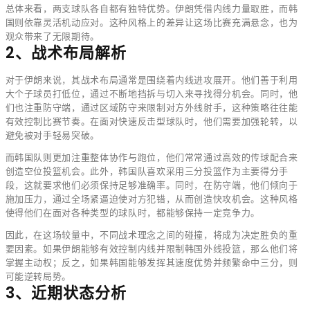
总体来看，两支球队各自都有独特优势。伊朗凭借内线力量取胜，而韩
国则依靠灵活机动应对。这种风格上的差异让这场比赛充满悬念，也为
观众带来了无限期待。
2、战术布局解析
对于伊朗来说，其战术布局通常是围绕着内线进攻展开。他们善于利用
大个子球员打低位，通过不断地挡拆与切入来寻找得分机会。同时，他
们也注重防守端，通过区域防守来限制对方外线射手，这种策略往往能
有效控制比赛节奏。在面对快速反击型球队时，他们需要加强轮转，以
避免被对手轻易突破。
而韩国队则更加注重整体协作与跑位，他们常常通过高效的传球配合来
创造空位投篮机会。此外，韩国队喜欢采用三分投篮作为主要得分手
段，这就要求他们必须保持足够准确率。同时，在防守端，他们倾向于
施加压力，通过全场紧逼迫使对方犯错，从而创造快攻机会。这种风格
使得他们在面对各种类型的球队时，都能够保持一定竞争力。
因此，在这场较量中，不同战术理念之间的碰撞，将成为决定胜负的重
要因素。如果伊朗能够有效控制内线并限制韩国外线投篮，那么他们将
掌握主动权；反之，如果韩国能够发挥其速度优势并频繁命中三分，则
可能逆转局势。
3、近期状态分析