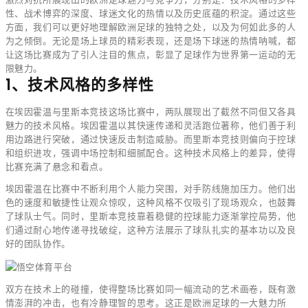
性、战术博弈的深度、球迷文化的热情以及历史底蕴的积淀。通过这些
方面，我们可以更好地理解欧洲足球的独特之处，以及为何如此多的人
为之倾倒。无论是场上球员的精彩表现，还是场下球迷的热情呐喊，都
让这场比赛成为了引人注目的焦点，彰显了足球作为世界第一运动的无
限魅力。
1、技术风格的多样性
在埃因霍温与里斯本竞技这场比赛中，两队展现出了截然不同但又各具
魅力的技术风格。埃因霍温以其快速传递和灵活跑位著称，他们善于利
用边路进行突破，通过快速反击制造威胁。而里斯本竞技则偏向于控球
和组织进攻，强调中场控制和细腻配合。这种技术风格上的差异，使得
比赛充满了悬念和看点。
埃因霍温在比赛中不断利用个人能力突围，对手防线施加压力。他们出
色的速度和敏捷性让观众惊叹，这种风格不仅吸引了现场观众，也鼓舞
了球队士气。同时，里斯本竞技靠着稳健的控球能力逐渐掌控局势，他
们通过耐心地传递寻找破绽，这种方法展示了球队扎实的基本功以及良
好的团队协作。
双方在技术上的碰撞，使得整场比赛如同一幅流动的艺术画卷，既有激
情澎湃的冲击，也有冷静理智的思考。这正是欧洲足球的一大魅力所