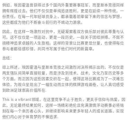
例如，埃因霍温曾获得过多个国内外重要赛事冠军，而里斯本竞技同样
拥有辉煌过去。他们不仅仅是单纯追逐胜利，更是在延续一种传统，一
份责任。在每一代年轻球员身上，都承载着前辈留下来的信念与梦想，
这些都成为他们不断奋斗前行的不竭动力源泉。
因此，在这样一场激烈对抗中，无疑凝聚着双方俱乐部对彼此尊重与认
可。这不仅仅是一项运动，更是一段历史，一段关于团结拼搏、不屈不
挠精神追求卓越的人生旅程。这样的背景让比赛更显分量，也使得每位
参与者都倍感珍惜，共同书写属于他们时代的新篇章。
总结：
综上所述，埃因霍温与里斯本竞技之间激烈对决所揭示出的，不仅仅是
两支强队间简单直接较量，而是涉及到技术、战术、文化乃至历史等多
个方面。而正因为这些因素交织在一起，使得这场比赛成为了一次难忘
体验，为观众呈现出了一幅生动而立体的棋牌游戏画卷，让人真切感受
到欧洲足球崇高价值所在.
This is a vibrant领域，在这里竞争不止于胜负，更关乎信仰与热爱。因
此，无论最终结果如何，这样一场精彩绝伦且充满激情浮动赛事必将铭
刻在每一个亲历者心头，并继续影响未来更多年轻人的成长道路，实现
他们内心对于体育梦的不懈追求.