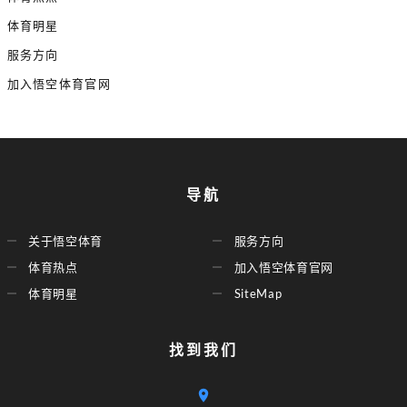
体育明星
服务方向
加入悟空体育官网
导航
关于悟空体育
服务方向
体育热点
加入悟空体育官网
体育明星
SiteMap
找到我们