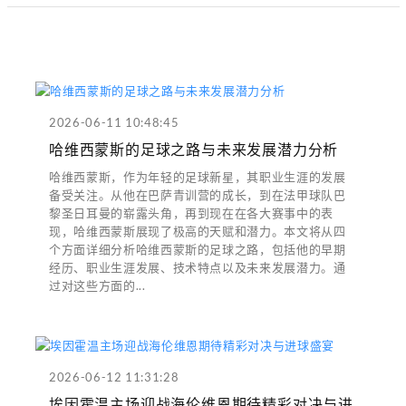
2026-06-11 10:48:45
哈维西蒙斯的足球之路与未来发展潜力分析
哈维西蒙斯，作为年轻的足球新星，其职业生涯的发展
备受关注。从他在巴萨青训营的成长，到在法甲球队巴
黎圣日耳曼的崭露头角，再到现在在各大赛事中的表
现，哈维西蒙斯展现了极高的天赋和潜力。本文将从四
个方面详细分析哈维西蒙斯的足球之路，包括他的早期
经历、职业生涯发展、技术特点以及未来发展潜力。通
过对这些方面的...
2026-06-12 11:31:28
埃因霍温主场迎战海伦维恩期待精彩对决与进