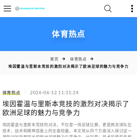
体育热点
首页
体育热点
埃因霍温与里斯本竞技的激烈对决揭示了欧洲足球的魅力与竞争力
体育热点
2026-06-12 11:31:24
埃因霍温与里斯本竞技的激烈对决揭示了
欧洲足球的魅力与竞争力
埃因霍温与里斯本竞技的对决，不仅是一场足球比赛，更是两支球队在
技术、战术和精神层面上的全面较量。本文将从四个方面深入探讨这一
激烈对抗所展现出的欧洲足球魅力与竞争力，分别是：技术风格的多样