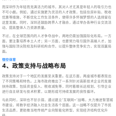
而深圳作为年轻而充满活力的城市，其对人才尤其是年轻人的吸引力也
不可小觑。例如，通过实施更为灵活的人才政策，包括住房补贴、税收
优惠等措施，不断优化工作生活条件，使得许多怀揣梦想的人选择留在
这里发展。同时，深圳还鼓励跨界人才融合，通过举办各种行业交流活
动，提高整体人力资源质量。
不过，在全球范围内的人才争夺战中，两地仍需加强国际化布局。一方
面，要注重培养本土人才；另一方面，也要努力吸引国外高端人才，加
强与国际顶尖院校及科研机构合作，以提升整体竞争实力，实现双赢局
面。
悟空体育
4、政策支持与战略布局
政策支持对于一个地区的发展至关重要。在这方面，两座城市都表现出
了不同策略和特色。上海市政府推出了一系列针对高新技术企业的发展
扶持政策，包括资金投入、税收减免等，同时着眼长远规划，引导企业
进行自主研发与技术积累，以期形成可持续发展的良性循环。
与此同时，深圳也不甘示弱，通过建立“互联网+”战略，大力推进智慧城
市建设，将数字经济融入社会生活各个层面。这一战略不仅提升了市民
生活品质，更助推当地传统产业向智能化转型，实现经济结构优化升
级。