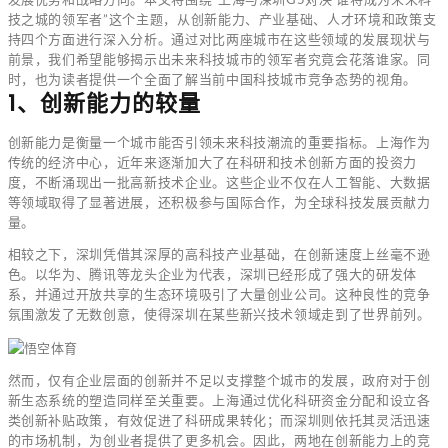
技之城的领军者”这个主题，从创新能力、产业基础、人才环境和政策支
持四个方面进行深入分析。通过对比两座城市在这些领域的发展现状与
前景，我们希望能够揭示出未来科技城市的领军者究竟会花落谁家。同
时，也为读者提供一个全面了解当前中国科技城市竞争态势的视角。
1、创新能力的较量
创新能力是衡量一个城市能否引领未来科技潮流的重要指标。上海作为
传统的经济中心，近年来逐渐加大了在科研和技术创新方面的投资力
度，不断涌现出一批高新技术企业。这些企业不仅在人工智能、大数据
等领域取得了显著进展，还积极参与国际合作，为全球科技发展贡献力
量。
相较之下，深圳凭借其深厚的高科技产业基础，在创新速度上丝毫不逊
色。以华为、腾讯等龙头企业为代表，深圳已经形成了强大的研发体
系，并通过开放共享的生态环境吸引了大量创业公司。这种良性的竞争
氛围激发了无数创意，使得深圳在某些新兴技术领域走到了世界前列。
然而，仅有企业层面的创新并不足以支撑整个城市的发展，政府对于创
新生态系统的塑造同样至关重要。上海通过优化科研资金分配和设立各
类创新补贴政策，有效促进了科研成果转化；而深圳则依托其灵活迅速
的市场机制，为创业者提供了更多机会。因此，两地在创新能力上的竞